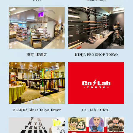
東京土特產店
NINJA PRO SHOP TOKYO
KLANKA Ginza Tokyo Tower
Co・Lab -TOKYO-