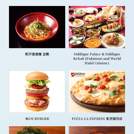
乾拌擔擔麵 金蠍
Siddique Palace & Siddique
Kebab (Pakistani and World
Halal Cuisine)
MOS BURGER
PIZZA-LA EXPRESS 東京鐵塔店